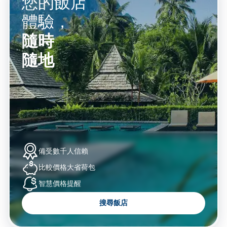
您的飯店
體驗，
隨時
隨地
備受數千人
信賴
比較價格
大省荷包
智慧價格
提醒
搜尋飯店