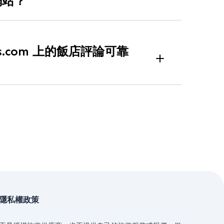
網站？
制您的選擇。
BestHotelsPrices.com
：
ices.com 上的飯店評論可靠
可用價格
從
值得信賴的訂房合作夥伴和經過驗證的旅客來源
供平衡可靠的參考。
隱私權政策