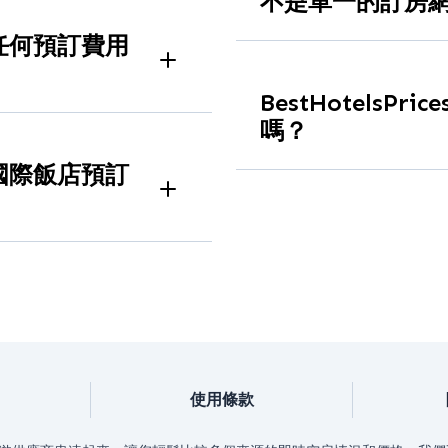
不是單一的訂房
只使用一個訂房網站會限
會收取任何預訂費用
一次比較多個平台
節省時間和金錢
幫助您避免多付錢
沒有隱藏費用、服務費或加
BestHotelsPr
顯示
網路上真正的最低
價格完全相同。
嗎？
是的。飯店評分和評論是
適用於國際飯店預訂
匯總而來，在您預訂前提
較
全球主要城市和旅遊目的
使用條款