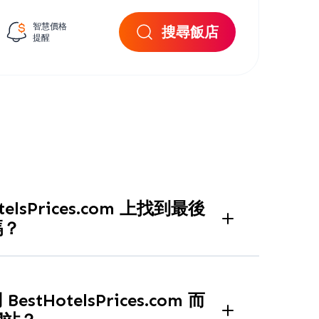
智慧價格
搜尋飯店
提醒
elsPrices.com 上找到最後
嗎？
.com
對於
最後一刻的飯店預訂
特別有用，因為它
填補空房而提供的未售出客房折扣。
tHotelsPrices.com 而