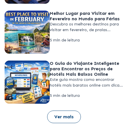
de pico influenciam os preços e dicas
inteligentes.
Melhor Lugar para Visitar em
Fevereiro no Mundo para Férias
Descubra os melhores destinos para
visitar em fevereiro, de praias
quentes a refúgios de inverno. Veja
5 min de leitura
dicas de viagem e economize
comparando hotéis no
BestHotelsPrices.
O Guia do Viajante Inteligente
para Encontrar os Preços de
Hotéis Mais Baixos Online
Este guia mostra como encontrar
hotéis mais baratos online com dicas
inteligentes, épocas de desconto e
5 min de leitura
comparadores como Best Hotels
Prices para poupar até 60%.
Ver mais