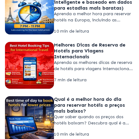
inteligente e baseado em dados
para estadias mais baratas)
Aprenda a melhor hora para reservar
hotéis na Europa, incluindo as
estações ideais, janelas de reserva e
10 min de leitura
estratégias inteligentes para
encontrar hotéis mais baratos nos
Melhores Dicas de Reserva de
principais destinos europeus.
Hotéis para Viagens
Internacionais
Aprenda as melhores dicas de reserva
de hotéis para viagens internacionais,
incluindo como reservar hotéis
7 min de leitura
internacionalmente, comparar preços
globais e evitar taxas ocultas.
Qual é a melhor hora do dia
para reservar hotéis a preços
mais baixos?
Quer saber quando os preços dos
hotéis baixam? Descubra qual é a
melhor hora do dia para reservar
10 min de leitura
hotéis, como as horas de pico e fora