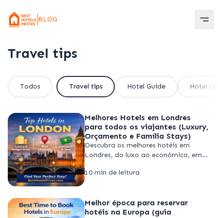
BLOG
Travel tips
Todos
Travel tips
Hotel Guide
Hotel c
Melhores Hotels em Londres
para todos os viajantes (Luxury,
Orçamento e Família Stays)
Descubra os melhores hotéis em
Londres, do luxo ao económico, em
ótimas localizações. Compare preços,
10 min de leitura
escolha a melhor zona e reserve de
forma inteligente com Best Hotels
Prices
Melhor época para reservar
hotéis na Europa (guia