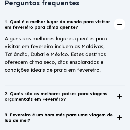
Perguntas frequentes
1. Qual é o melhor lugar do mundo para visitar
em fevereiro para clima quente?
Alguns dos melhores lugares quentes para
visitar em fevereiro incluem as Maldivas,
Tailândia, Dubai e México. Estes destinos
oferecem clima seco, dias ensolarados e
condições ideais de praia em fevereiro.
2. Quais são os melhores países para viagens
orçamentais em Fevereiro?
Tailândia, México e partes da Europa
Oriental são considerados alguns dos
3. Fevereiro é um bom mês para uma viagem de
lua de mel?
lugares mais baratos
para viajar em
Sim, fevereiro é um dos melhores meses
fevereiro, graças aos preços mais baixos