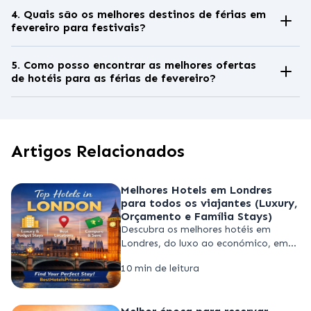
para destinos de lua de mel em todo o
4. Quais são os melhores destinos de férias em
de hotéis e menos turistas em
fevereiro para festivais?
mundo. Lugares como Maldivas, Paris,
comparação com as altas temporadas.
Fevereiro abriga alguns dos maiores
Itália e Suíça são especialmente populares
festivais do mundo, incluindo o Carnaval
5. Como posso encontrar as melhores ofertas
devido ao clima romântico, festivais e
de hotéis para as férias de fevereiro?
do Rio no Brasil, o Carnaval de Veneza na
menos multidões.
A maneira mais fácil é usar um site de
Itália e festivais de inverno no Japão,
comparação de hotéis como o
tornando-o um ótimo mês para viagens
BestHotelsPrices, que verifica várias
culturais.
Artigos Relacionados
plataformas de reserva ao mesmo tempo
e mostra os melhores preços de hotéis e
disponibilidade para as suas datas de
Melhores Hotels em Londres
para todos os viajantes (Luxury,
viagem.
Orçamento e Família Stays)
Descubra os melhores hotéis em
Londres, do luxo ao económico, em
ótimas localizações. Compare preços,
10 min de leitura
escolha a melhor zona e reserve de
forma inteligente com Best Hotels
Prices