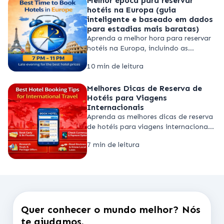
Melhor época para reservar
hotéis na Europa (guia
inteligente e baseado em dados
para estadias mais baratas)
Aprenda a melhor hora para reservar
hotéis na Europa, incluindo as
estações ideais, janelas de reserva e
10 min de leitura
estratégias inteligentes para
encontrar hotéis mais baratos nos
Melhores Dicas de Reserva de
principais destinos europeus.
Hotéis para Viagens
Internacionais
Aprenda as melhores dicas de reserva
de hotéis para viagens internacionais,
incluindo como reservar hotéis
7 min de leitura
internacionalmente, comparar preços
globais e evitar taxas ocultas.
Quer conhecer o mundo melhor? Nós
te ajudamos.