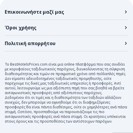
Επικοινωνήστε μαζί μας
Όροι χρήσης
Πολιτική απορρήτου
Το BestHotelsPrices.com είναι μια online πλατφόρμα που σας συνδέει
με κορυφαίους ταξιδιωτικούς παρόχους, διευκολύνοντας τη σύγκριση
διαθεσιμότητας και τιμών σε πραγματικό χρόνο από πολλαπλές πηγές.
Δεν είμαστε αδειοδοτημένος ταξιδιωτικός προμηθευτής, ούτε
παρέχουμε τις δικές μας ταξιδιωτικές υπηρεσίες ή προσφορές. Αντί
αυτού, λειτουργούμε ως μια αξιόπιστη πηγή που σας βοηθά να βρείτε
ανταγωνιστικές προσφορές από αξιόπιστους παρόχους.
Δεδομένου ότι οι τιμές και η διαθεσιμότητα των ταξιδιών αλλάζουν
συνεχώς, δεν μπορούμε να εγγυηθούμε ότι οι διαφημιζόμενες
προσφορές θα είναι πάντα διαθέσιμες, ούτε οι χαμηλότερες ανά πάσα
στιγμή. Ωστόσο, προσπαθούμε να παρουσιάζουμε τις πιο
ανταγωνιστικές προσφορές ανά πάσα στιγμή. Οι κρατήσεις υπόκεινται
στους όρους και τις προϋποθέσεις των αντίστοιχων παρόχων.