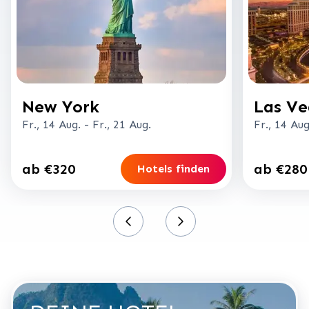
New York
Las Ve
Fr., 14 Aug.
-
Fr., 21 Aug.
Fr., 14 Aug
ab €320
ab €280
Hotels finden