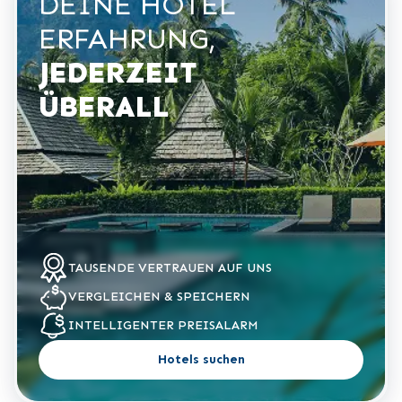
DEINE HOTEL
ERFAHRUNG,
JEDERZEIT
ÜBERALL
TAUSENDE VERTRAUEN
AUF UNS
VERGLEICHEN
& SPEICHERN
INTELLIGENTER
PREISALARM
Hotels suchen