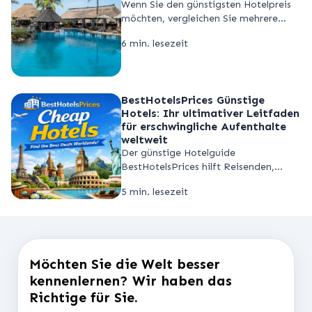
Wenn Sie den günstigsten Hotelpreis
möchten, vergleichen Sie mehrere
Quellen (Metasuche + OTAs + direkt
6 min. lesezeit
beim Hotel), stellen Sie Preisalarme
ein und seien Sie flexibel bei Daten
und Zimmertypen..
BestHotelsPrices Günstige
Hotels: Ihr ultimativer Leitfaden
für erschwingliche Aufenthalte
weltweit
Der günstige Hotelguide
BestHotelsPrices hilft Reisenden,
weltweit Hotelpreise zu vergleichen
5 min. lesezeit
und preiswerte Aufenthalte sicher zu
buchen, indem er Angebote führender
Buchungsplattformen bündelt.
Möchten Sie die Welt besser
kennenlernen? Wir haben das
Richtige für Sie.