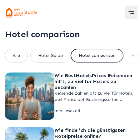
BLOG
Hotel comparison
Alle
Hotel Guide
Hotel comparison
Hote
Wie BestHotelsPrices Reisenden
hilft, zu viel für Hotels zu
bezahlen
Reisende zahlen oft zu viel für Hotels,
weil Preise auf Buchungsseiten
variieren. BestHotelsPrices vergleicht
min. lesezeit
Raten und findet die günstigsten
Hotelpreise.
Wie finde ich die günstigsten
Hotelpreise online?