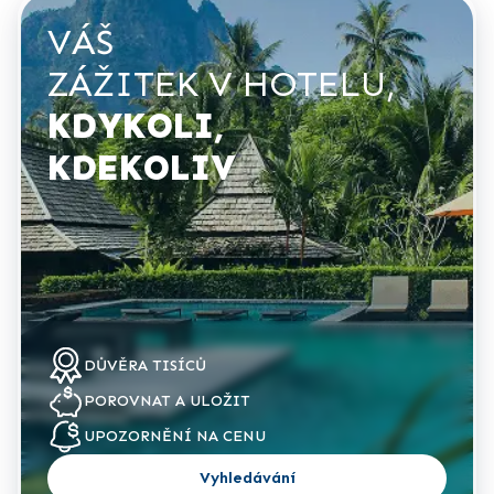
VÁŠ
ZÁŽITEK V HOTELU,
KDYKOLI,
KDEKOLIV
DŮVĚRA
TISÍCŮ
POROVNAT
A ULOŽIT
UPOZORNĚNÍ NA
CENU
Vyhledávání