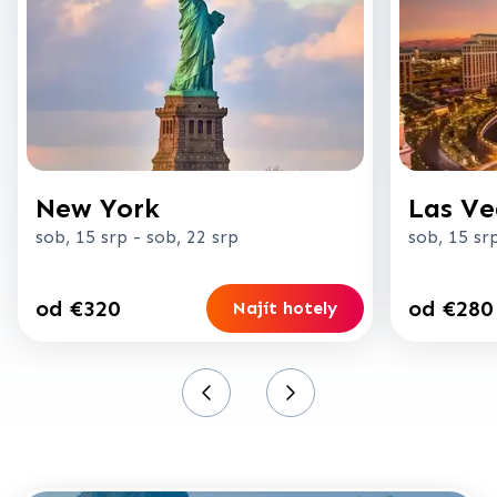
New York
Las Ve
sob, 15 srp
-
sob, 22 srp
sob, 15 sr
od €320
od €280
Najít hotely