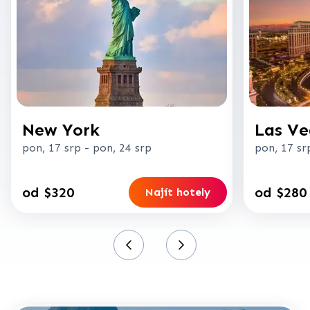
New York
Las Ve
pon, 17 srp
-
pon, 24 srp
pon, 17 sr
od $320
od $280
Najít hotely