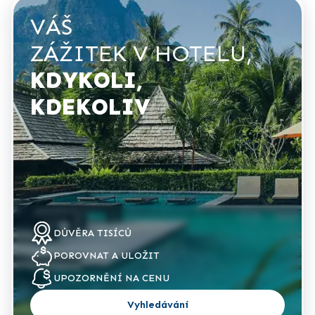
VÁŠ
ZÁŽITEK V HOTELU,
KDYKOLI,
KDEKOLIV
DŮVĚRA
TISÍCŮ
POROVNAT
A ULOŽIT
UPOZORNĚNÍ NA
CENU
Vyhledávání