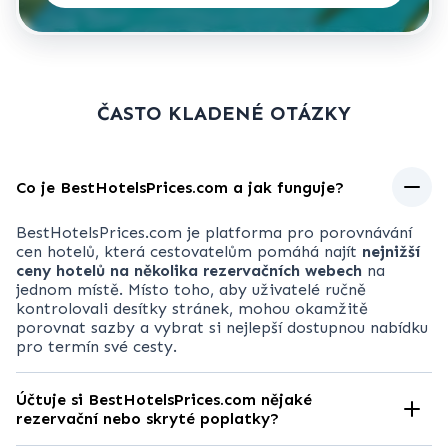
ČASTO KLADENÉ OTÁZKY
Co je BestHotelsPrices.com a jak funguje?
BestHotelsPrices.com
je platforma pro porovnávání
cen hotelů, která cestovatelům pomáhá najít
nejnižší
ceny hotelů na několika rezervačních webech
na
jednom místě. Místo toho, aby uživatelé ručně
kontrolovali desítky stránek, mohou okamžitě
porovnat sazby a vybrat si nejlepší dostupnou nabídku
pro termín své cesty.
Účtuje si BestHotelsPrices.com nějaké
rezervační nebo skryté poplatky?
Ne. Používání
BestHotelsPrices.com
je
zcela zdarma
.