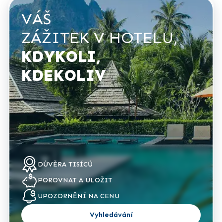
VÁŠ
ZÁŽITEK V HOTELU,
KDYKOLI,
KDEKOLIV
DŮVĚRA
TISÍCŮ
POROVNAT
A ULOŽIT
UPOZORNĚNÍ NA
CENU
Vyhledávání