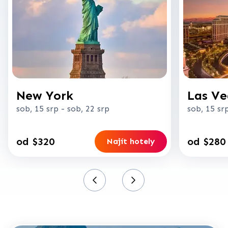
New York
Las Ve
sob, 15 srp
-
sob, 22 srp
sob, 15 sr
od $320
od $280
Najít hotely