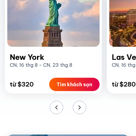
New York
Las V
CN, 16 thg 8
-
CN, 23 thg 8
CN, 16 thg
từ $320
từ $280
Tìm khách sạn