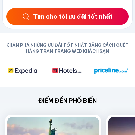
Tìm cho tôi ưu đãi tốt nhất
KHÁM PHÁ NHỮNG ƯU ĐÃI TỐT NHẤT BẰNG CÁCH QUÉT
HÀNG TRĂM TRANG WEB KHÁCH SẠN
ĐIỂM ĐẾN PHỔ BIẾN