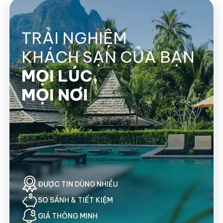
TRẢI NGHIỆM
KHÁCH SẠN CỦA BẠN
MỌI LÚC,
MỌI NƠI
ĐƯỢC
TIN DÙNG NHIỀU
SO SÁNH
& TIẾT KIỆM
GIÁ THÔNG MINH