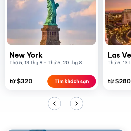
New York
Las V
Thứ 5, 13 thg 8
-
Thứ 5, 20 thg 8
Thứ 5, 13 
từ $320
từ $280
Tìm khách sạn