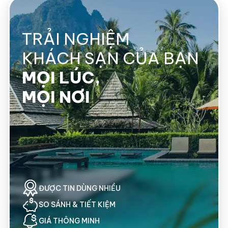
TRẢI NGHIỆM
KHÁCH SẠN CỦA BẠN
MỌI LÚC,
MỌI NƠI
ĐƯỢC
TIN DÙNG NHIỀU
SO SÁNH
& TIẾT KIỆM
GIÁ THÔNG MINH