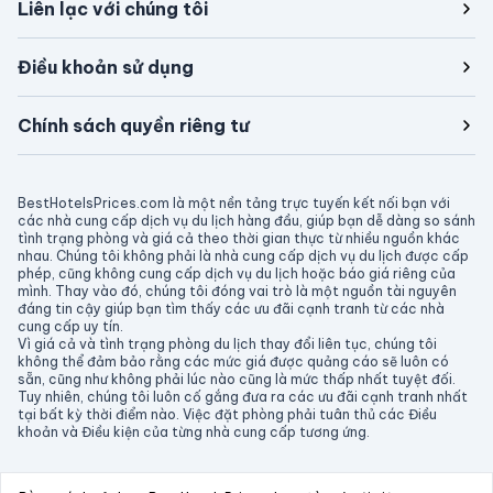
Liên lạc với chúng tôi
Điều khoản sử dụng
Chính sách quyền riêng tư
BestHotelsPrices.com là một nền tảng trực tuyến kết nối bạn với
các nhà cung cấp dịch vụ du lịch hàng đầu, giúp bạn dễ dàng so sánh
tình trạng phòng và giá cả theo thời gian thực từ nhiều nguồn khác
nhau. Chúng tôi không phải là nhà cung cấp dịch vụ du lịch được cấp
phép, cũng không cung cấp dịch vụ du lịch hoặc báo giá riêng của
mình. Thay vào đó, chúng tôi đóng vai trò là một nguồn tài nguyên
đáng tin cậy giúp bạn tìm thấy các ưu đãi cạnh tranh từ các nhà
cung cấp uy tín.
Vì giá cả và tình trạng phòng du lịch thay đổi liên tục, chúng tôi
không thể đảm bảo rằng các mức giá được quảng cáo sẽ luôn có
sẵn, cũng như không phải lúc nào cũng là mức thấp nhất tuyệt đối.
Tuy nhiên, chúng tôi luôn cố gắng đưa ra các ưu đãi cạnh tranh nhất
tại bất kỳ thời điểm nào. Việc đặt phòng phải tuân thủ các Điều
khoản và Điều kiện của từng nhà cung cấp tương ứng.
BẢN QUYỀN THUỘC VỀ © 2026 BESTHOTELSPRICES.COM.