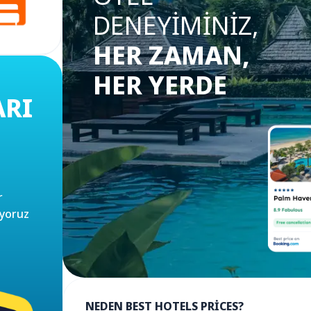
DENEYIMINIZ,
HER ZAMAN,
HER YERDE
ARI
r
uyoruz
NEDEN BEST HOTELS PRICES?