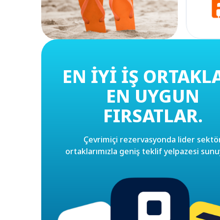
EN İYI İŞ ORTAKL
EN UYGUN
FIRSATLAR.
Çevrimiçi rezervasyonda lider sektö
ortaklarımızla geniş teklif yelpazesi sun