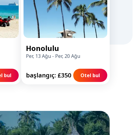
Honolulu
Per, 13 Ağu
-
Per, 20 Ağu
başlangıç: £350
l bul
Otel bul