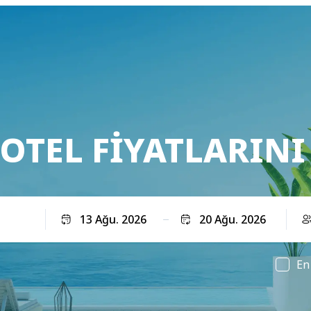
 OTEL FIYATLARINI
Çıkış
En