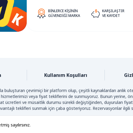
BINLERCE KIŞININ
KARŞILAŞTIR
GÜVENDIĞI MARKA
VE KAYDET
n
Kullanım Koşulları
Gizl
a buluşturan çevrimiçi bir platform olup, çeşitli kaynaklardan anlık otel
 hizmetlerimizi veya fiyat tekliflerini de sunmuyoruz. Bunun yerine, önde
t ücretleri ve müsaitlik durumu sürekli değiştiğinden, duyurulan fiya
antajlı teklifleri sunmak için çaba gösteriyoruz. Rezervasyonlar ilgili s
LIF HAKKI © 2026 BESTHOTELSPRICES.COM. TÜM HAKLARI SAKLID
tmiş sayılırsınız.