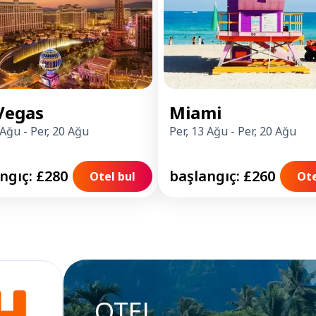
Vegas
Miami
 Ağu
-
Per, 20 Ağu
Per, 13 Ağu
-
Per, 20 Ağu
ngıç: £280
başlangıç: £260
Otel bul
Ote
OTEL