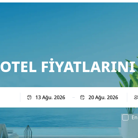
 OTEL FIYATLARINI
Çıkış
En