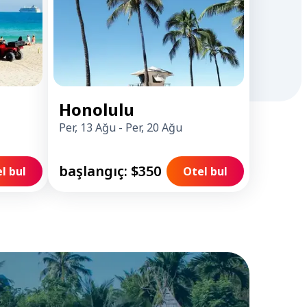
Honolulu
Per, 13 Ağu
-
Per, 20 Ağu
başlangıç: $350
l bul
Otel bul