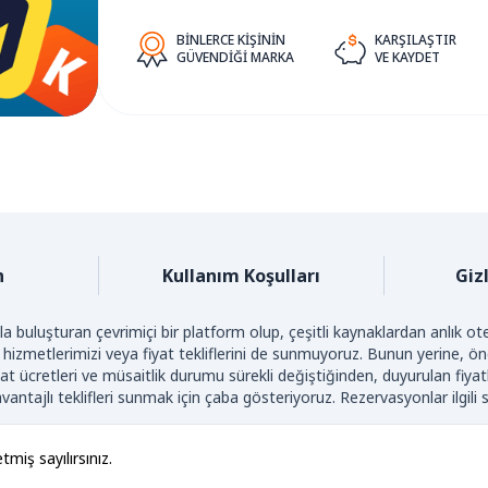
BINLERCE KIŞININ
KARŞILAŞTIR
GÜVENDIĞI MARKA
VE KAYDET
n
Kullanım Koşulları
Gizl
a buluşturan çevrimiçi bir platform olup, çeşitli kaynaklardan anlık otel
 hizmetlerimizi veya fiyat tekliflerini de sunmuyoruz. Bunun yerine, önde
t ücretleri ve müsaitlik durumu sürekli değiştiğinden, duyurulan fiya
antajlı teklifleri sunmak için çaba gösteriyoruz. Rezervasyonlar ilgili s
LIF HAKKI © 2026 BESTHOTELSPRICES.COM. TÜM HAKLARI SAKLID
tmiş sayılırsınız.