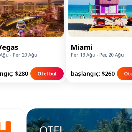
Vegas
Miami
 Ağu
-
Per, 20 Ağu
Per, 13 Ağu
-
Per, 20 Ağu
ngıç: $280
başlangıç: $260
Otel bul
Ote
OTEL