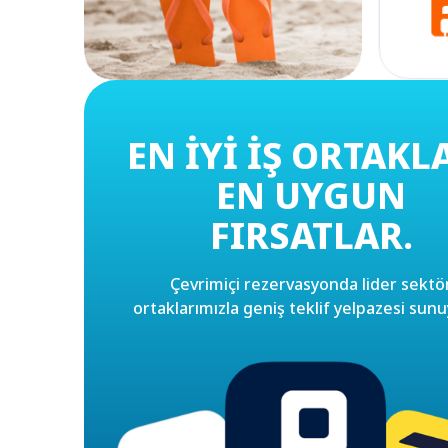
EN İYI İŞ ORTAKL
EN UYGUN
FIRSATLAR.
Çevrimiçi rezervasyonda lider sektö
ortaklarımızla geniş teklif yelpazesi sun