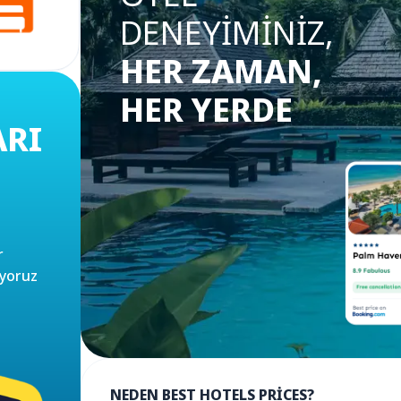
DENEYIMINIZ,
HER ZAMAN,
HER YERDE
ARI
r
uyoruz
NEDEN BEST HOTELS PRICES?