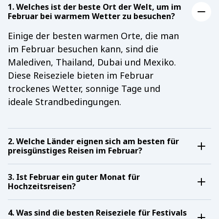
1. Welches ist der beste Ort der Welt, um im
Februar bei warmem Wetter zu besuchen?
Einige der besten warmen Orte, die man
im Februar besuchen kann, sind die
Malediven, Thailand, Dubai und Mexiko.
Diese Reiseziele bieten im Februar
trockenes Wetter, sonnige Tage und
ideale Strandbedingungen.
2. Welche Länder eignen sich am besten für
preisgünstiges Reisen im Februar?
Thailand, Mexiko und Teile Osteuropas
gelten als einige der günstigsten
3. Ist Februar ein guter Monat für
Hochzeitsreisen?
Reiseziele im Februar, dank niedrigerer
Ja, der Februar ist einer der besten
Hotelpreise und weniger Touristen im
Monate für Flitterwochenziele weltweit.
4. Was sind die besten Reiseziele für Festivals
Vergleich zur Hauptsaison.