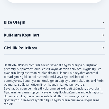
Bize Ulaşın
Kullanım Koşulları
Gizlilik Politikası
BestHotelsPrices.com sizi seçkin seyahat sağlayıcılarıyla buluşturan
çevrimiçi bir platform olup, çeşitli kaynaklardan anlık otel uygunluğu ve
fiyatlarını karşılaştırmanıza olanak tanır. Lisanslı bir seyahat acentesi
olmadığımız gibi, kendi hizmetlerimizi veya fiyat tekliflerini de
sunmuyoruz. Bunun yerine, önde gelen sağlayıcıların rekabetçi tekliflerini
bulmanızı sağlayan güvenilir bir kaynak hizmeti sunuyoruz.
Seyahat ücretleri ve müsaitlik durumu sürekli değiştiğinden, duyurulan
fiyatların her zaman geçerli veya en düşük olacağını garanti edemiyoruz.
Bununla birlikte, her an en avantajlı teklifleri sunmak için çaba
gösteriyoruz. Rezervasyonlar ilgili sağlayıcıların hüküm ve koşullarına
tabidir.