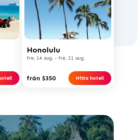
Honolulu
fre, 14 aug.
-
fre, 21 aug.
från $350
hotell
Hitta hotell