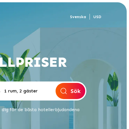
Svenska
USD
LLPRISER
Sök
 dig för de bästa hotellerbjudandena