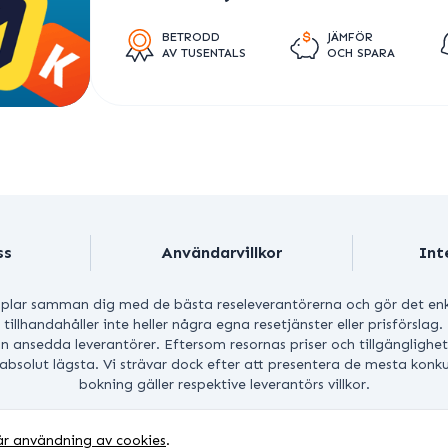
BETRODD
JÄMFÖR
AV TUSENTALS
OCH SPARA
ss
Användarvillkor
Int
lar samman dig med de bästa reseleverantörerna och gör det enkelt 
i tillhandahåller inte heller några egna resetjänster eller prisförslag
ån ansedda leverantörer.
Eftersom resornas priser och tillgänglighe
e absolut lägsta. Vi strävar dock efter att presentera de mesta kon
bokning gäller respektive leverantörs villkor.
TT © 2026 BESTHOTELSPRICES.COM. ALLA RÄTTIGHETER FÖ
år användning av cookies
.