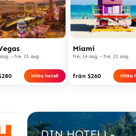
Vegas
Miami
 aug.
-
fre, 21 aug.
fre, 14 aug.
-
fre, 21 aug.
$280
från $260
Hitta hotell
Hitta 
DIN HOTELL-