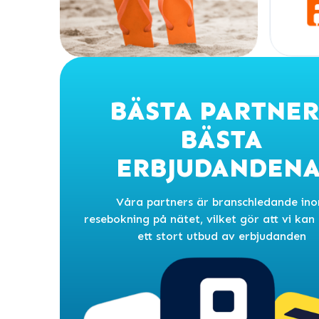
BÄSTA PARTNER
BÄSTA
ERBJUDANDENA
Våra partners är branschledande in
resebokning på nätet, vilket gör att vi kan
ett stort utbud av erbjudanden