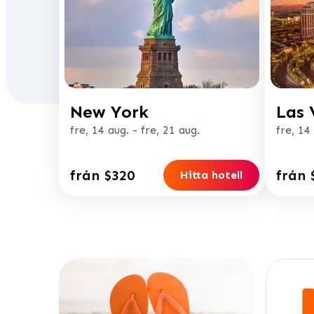
New York
Las 
fre, 14 aug.
-
fre, 21 aug.
fre, 14
från $320
från 
Hitta hotell