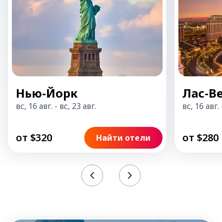
Нью-Йорк
Лас-В
вс, 16 авг.
-
вс, 23 авг.
вс, 16 авг.
от $320
от $280
Найти отели