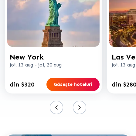
New York
Las Ve
joi, 13 aug
-
joi, 20 aug
joi, 13 aug
din $320
din $28
Găsește hoteluri