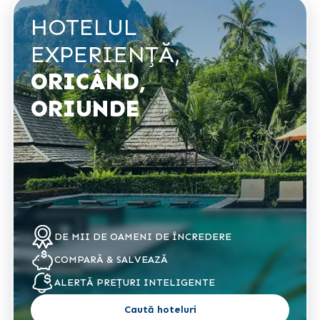
HOTELUL
EXPERIENŢĂ,
ORICÂND,
ORIUNDE
DE MII DE OAMENI DE ÎNCREDERE
COMPARĂ & SALVEAZĂ
ALERTĂ PREȚURI INTELIGENTE
Caută hoteluri