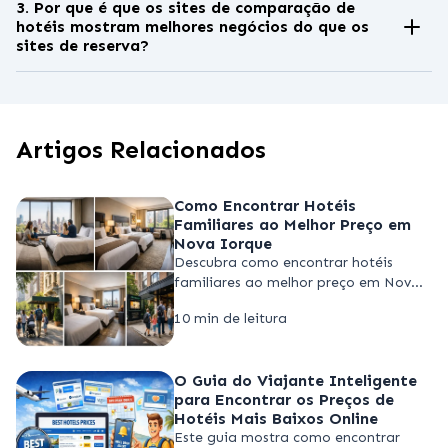
geralmente de
3 a 8 semanas antes do
3. Por que é que os sites de comparação de
hotéis mostram melhores negócios do que os
check-in
, quando os preços se estabilizam
sites de reserva?
antes da procura de pico ou de subidas de
Os sites de comparação de hotéis
última hora. Monitorizar os preços
agregam preços de várias plataformas de
durante este período ajuda os viajantes a
reserva de uma só vez. Isto expõe as
reservar antes dos aumentos.
Artigos Relacionados
diferenças de preço causadas por
comissões, promoções e descontos
específicos da plataforma, ajudando os
Como Encontrar Hotéis
Familiares ao Melhor Preço em
viajantes a encontrar a tarifa real mais
Nova Iorque
baixa mais rapidamente.
Descubra como encontrar hotéis
familiares ao melhor preço em Nova
Iorque com localização estratégica,
10 min de leitura
quartos flexíveis, dicas de reserva e
comparação inteligente de preços.
O Guia do Viajante Inteligente
para Encontrar os Preços de
Hotéis Mais Baixos Online
Este guia mostra como encontrar