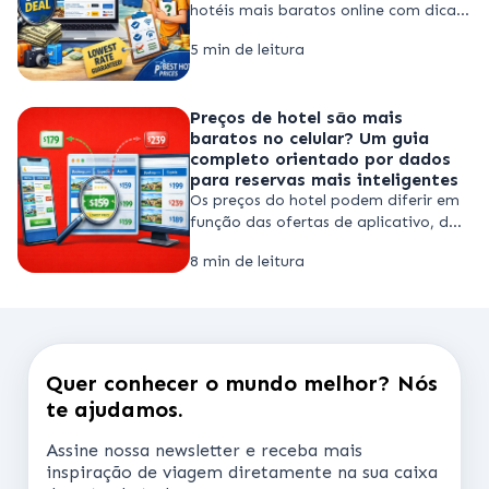
hotéis mais baratos online com dicas
inteligentes, épocas de desconto e
5 min de leitura
comparadores como Best Hotels
Prices para poupar até 60%.
Preços de hotel são mais
baratos no celular? Um guia
completo orientado por dados
para reservas mais inteligentes
Os preços do hotel podem diferir em
função das ofertas de aplicativo, da
procura e dos preços dinâmicos.
8 min de leitura
Saiba quando reservas móveis
ajudam e como comparam as taxas
mais baixas.
Quer conhecer o mundo melhor? Nós
te ajudamos.
Assine nossa newsletter e receba mais
inspiração de viagem diretamente na sua caixa