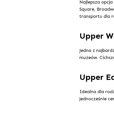
Najlepsza opcja
Square, Broadwa
transportu dla r
Upper We
Jedna z najbardz
muzeów. Cichsze
Upper Ea
Idealna dla rod
jednocześnie cen