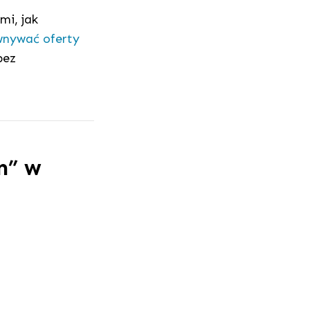
mi, jak
wnywać oferty
bez
m” w