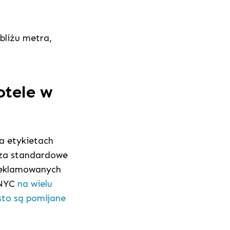
obliżu metra,
otele w
na etykietach
y za standardowe
reklamowanych
 NYC
na wielu
sto są pomijane