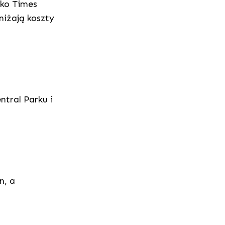
sko Times
niżają koszty
ntral Parku i
n, a