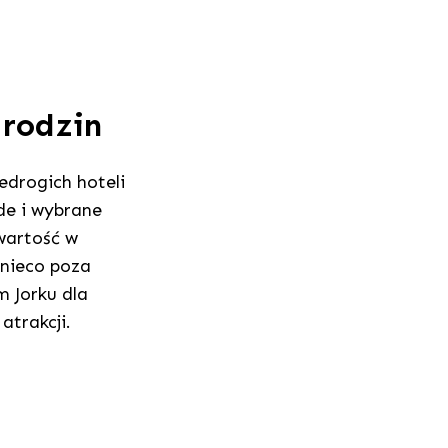
 rodzin
edrogich hoteli
de i wybrane
wartość w
 nieco poza
 Jorku dla
atrakcji.