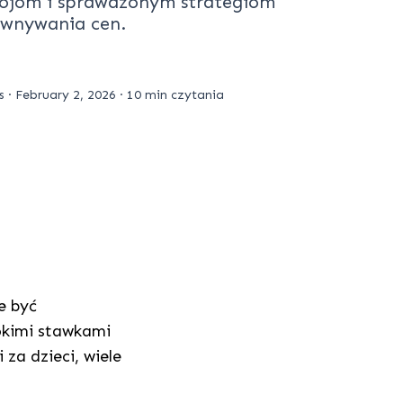
ojom i sprawdzonym strategiom
ównywania cen.
s
·
February 2, 2026
·
10 min czytania
e być
okimi stawkami
za dzieci, wiele