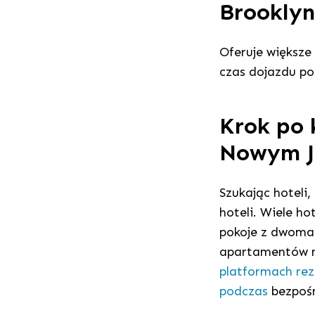
Brooklyn
Oferuje większe 
czas dojazdu po
Krok po 
Nowym Jo
Szukając hoteli,
hoteli. Wiele h
pokoje z dwoma
apartamentów r
platformach rez
podczas
bezpośre