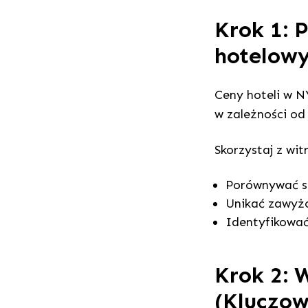
Krok 1: 
hotelow
Ceny hoteli w N
w zależności od
Skorzystaj z wit
Porównywać se
Unikać zawyżo
Identyfikować
Krok 2: 
(Kluczow