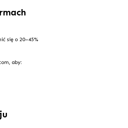
ormach
ić się o 20–45%
.com, aby:
ju