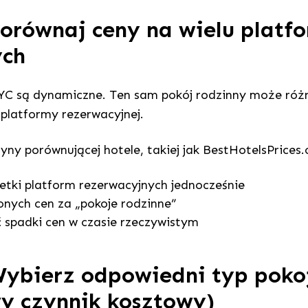
Porównaj ceny na wielu platf
ych
YC są dynamiczne. Ten sam pokój rodzinny może różn
 platformy rezerwacyjnej.
ryny porównującej hotele, takiej jak BestHotelsPrices
tki platform rezerwacyjnych jednocześnie
nych cen za „pokoje rodzinne”
 spadki cen w czasie rzeczywistym
Wybierz odpowiedni typ poko
y czynnik kosztowy)