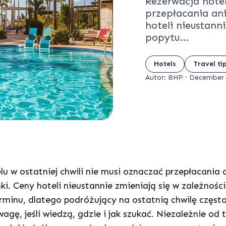
Rezerwacja hotel
przepłacania ani
hoteli nieustann
popytu...
Hotels
Travel ti
Autor: BHP
·
December 
u w ostatniej chwili nie musi oznaczać przepłacania 
i. Ceny hoteli nieustannie zmieniają się w zależnośc
erminu, dlatego podróżujący na ostatnią chwilę częst
gę, jeśli wiedzą, gdzie i jak szukać. Niezależnie od t