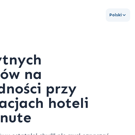
Polski
ytnych
bów na
dności przy
acjach hoteli
inute