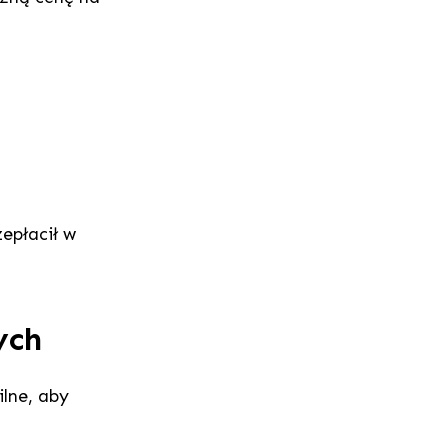
epłacił w
ych
lne, aby