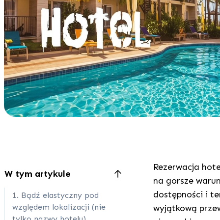
Rezerwacja hotel
W tym artykule
na gorsze warunk
dostępności i t
1. Bądź elastyczny pod
względem lokalizacji (nie
wyjątkową przewa
tylko nazwy hotelu)