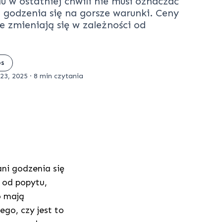
u w ostatniej chwili nie musi oznaczać
 godzenia się na gorsze warunki. Ceny
ie zmieniają się w zależności od
ps
23, 2025
·
8 min czytania
ani godzenia się
i od popytu,
o mają
ego, czy jest to