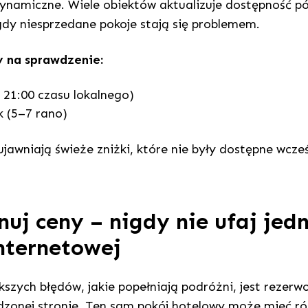
dynamiczne. Wiele obiektów aktualizuje dostępność p
gdy niesprzedane pokoje stają się problemem.
y na sprawdzenie:
 21:00 czasu lokalnego)
 (5–7 rano)
jawniają świeże zniżki, które nie były dostępne wcześ
nuj ceny – nigdy nie ufaj jed
internetowej
kszych błędów, jakie popełniają podróżni, jest rezer
dzonej stronie. Ten sam pokój hotelowy może mieć r