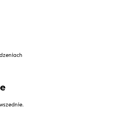
dzeniach
we
owszednie.