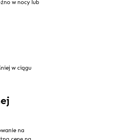
óźno w nocy lub
niej w ciągu
nej
wowanie na
óżną cenę na