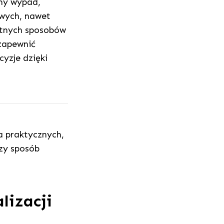
zny wypad,
owych, nawet
ytnych sposobów
 zapewnić
yzje dzięki
a praktycznych,
szy sposób
lizacji