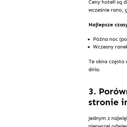
Ceny hoteli są 
wcześnie rano, 
Najlepsze czas
Późna noc (po
Wczesny ranek
Te okna często u
dnia.
3. Porów
stronie 
Jednym z najwię
pierwszej odwie