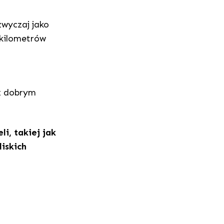
zwyczaj jako
 kilometrów
 z dobrym
i, takiej jak
iskich