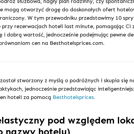
odróż służbowa, nagły plan rodzinny, czy spontanic
ie mogą otworzyć drogę do doskonałych ofert hotel
graniczony. W tym przewodniku przedstawimy 10 spr
 przy rezerwacjach hoteli last minute, pomagając Ci
 i dobrą wartość, jednocześnie podejmując pewne dec
orównaniom cen na Besthotelsprices.com.
został stworzony z myślą o podróżnych i skupia się n
ktykach, jednocześnie przedstawiając inteligentniej
en hoteli za pomocą
Besthotelsprices.
elastyczny pod względem loka
ko nazwy hotelu)