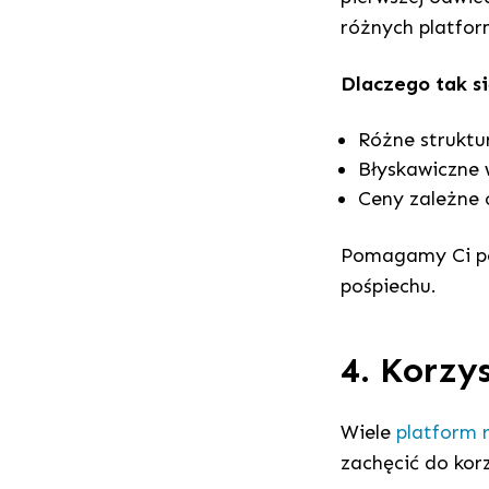
różnych platfor
Dlaczego tak si
Różne struktur
Błyskawiczne
Ceny zależne o
Pomagamy Ci por
pośpiechu.
4. Korzy
Wiele
platform 
zachęcić do korz