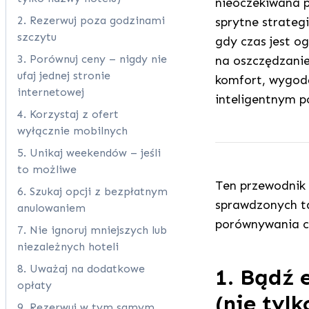
nieoczekiwana p
2. Rezerwuj poza godzinami
sprytne strateg
szczytu
gdy czas jest o
3. Porównuj ceny – nigdy nie
na oszczędzanie
ufaj jednej stronie
komfort, wygodę
internetowej
inteligentnym p
4. Korzystaj z ofert
wyłącznie mobilnych
5. Unikaj weekendów – jeśli
to możliwe
Ten przewodnik 
6. Szukaj opcji z bezpłatnym
sprawdzonych ta
anulowaniem
porównywania c
7. Nie ignoruj mniejszych lub
niezależnych hoteli
8. Uważaj na dodatkowe
1. Bądź 
opłaty
(nie tyl
9. Rezerwuj w tym samym