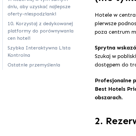
dniu, aby uzyskać najlepsze
oferty-niespodzianki
Hotele w centra
pierwsze podnos
10. Korzystaj z dedykowanej
platformy do porównywania
poza centrum m
cen hoteli
Sprytna wskaz
Szybka Interaktywna Lista
Kontrolna
Szukaj w poblis
dostępem do tra
Ostatnie przemyślenia
Profesjonalne 
Best Hotels Pri
obszarach.
2. Rezer