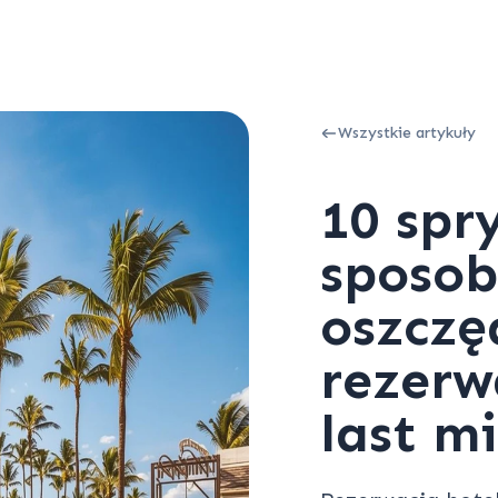
Wszystkie artykuły
10 spr
sposo
oszczę
rezerw
last m