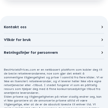
Kontakt oss
Vilkår for bruk
Retningslinjer for personvern
BestHotelsPrices.com er en nettbasert plattform som kobler deg til
de beste reiseleverandørene, noe som gjør det enkelt å
sammenligne tilgjengelighet og priser i sanntid fra flere kilder. Vi er
ikke en lisensiert reiseleverandør, og vi leverer heller ikke våre egne
reisetjenester eller -tilbud. I stedet fungerer vi som en pålitelig
ressurs som hjelper deg med å finne konkurransedyktige tilbud fra
anerkjente leverandører.
Siden prisene og tilgjengeligheten på reiser stadig endrer seg, kan
vi ikke garantere at de annonserte prisene alltid vil være
tilgjengelige, eller at de er de absolutt laveste til enhver tid. Vi