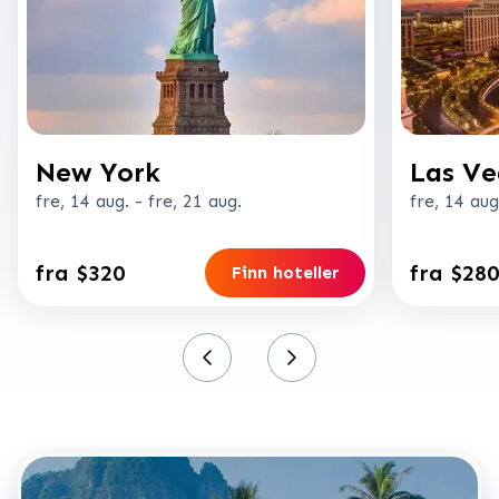
New York
Las Ve
fre, 14 aug.
-
fre, 21 aug.
fre, 14 aug
fra $320
fra $280
Finn hoteller