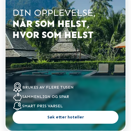
DIN OPPLEVELSE,
NÅR SOM HELST,
HVOR SOM HELST
BRUKES
AV FLERE TUSEN
SAMMENLIGN
OG SPAR
SMART PRIS
VARSEL
Søk etter hoteller