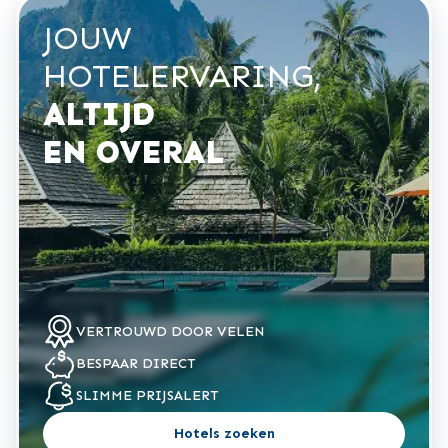
JOUW
HOTELERVARING,
ALTIJD
EN OVERAL
VERTROUWD
DOOR VELEN
BESPAAR
DIRECT
SLIMME
PRIJSALERT
Hotels zoeken