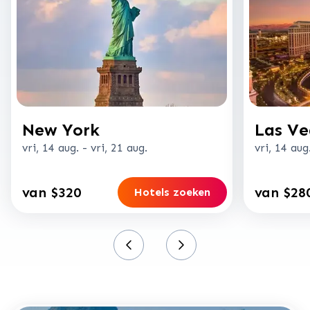
New York
Las Ve
vri, 14 aug.
-
vri, 21 aug.
vri, 14 aug
van $320
van $28
Hotels zoeken