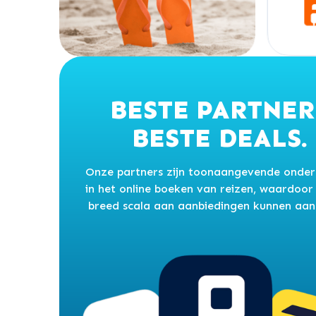
BESTE PARTNER
BESTE DEALS.
Onze partners zijn toonaangevende onde
in het online boeken van reizen, waardoor
breed scala aan aanbiedingen kunnen aan