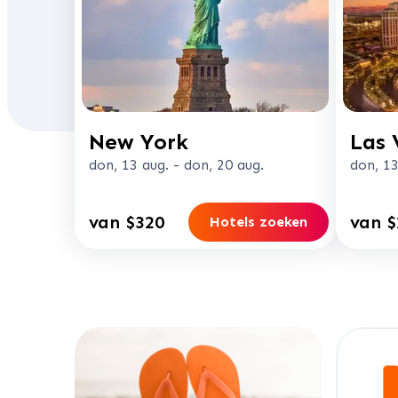
New York
Las 
don, 13 aug.
-
don, 20 aug.
don, 13
van $320
van $
Hotels zoeken