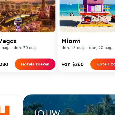
Vegas
Miami
 aug.
-
don, 20 aug.
don, 13 aug.
-
don, 20 aug.
280
van $260
Hotels zoeken
Hotels z
JOUW