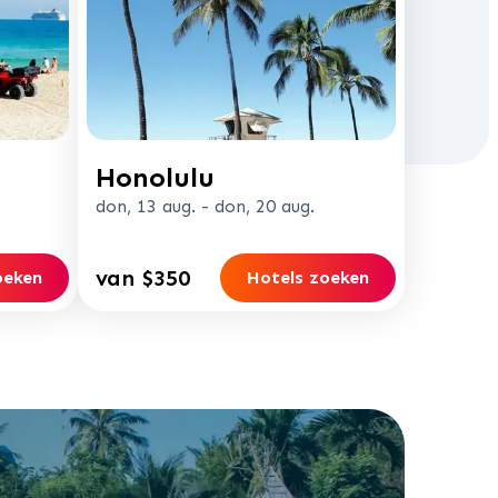
Honolulu
don, 13 aug.
-
don, 20 aug.
van $350
oeken
Hotels zoeken