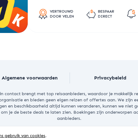
VERTROUWD
BESPAAR
DOOR VELEN
DIRECT
Algemene voorwaarden
Privacybeleid
 in contact brengt met top reisaanbieders, waardoor je makkelijk re
sorganisatie en bieden geen eigen reizen of offertes aan. We zijn 
en en beschikbaarheid altijd kunnen veranderen, kunnen we niet g
est om je de beste deals te laten zien. Boekingen zijn onderworpe
aanbieders.
GHT © 2026 BESTHOTELSPRICES.COM. ALLE RECHTEN VOORBE
ns gebruik van cookies
.