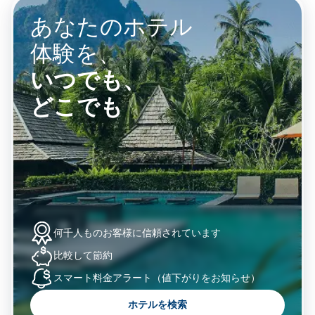
あなたのホテル
体験を、
いつでも、
どこでも
何千人ものお客様に
信頼されています
比較して
節約
スマート料金アラート
（値下がりをお知らせ）
ホテルを検索