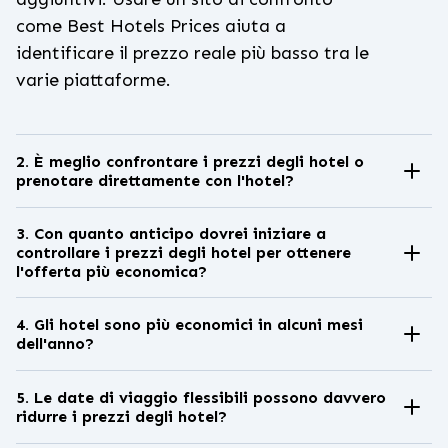
come Best Hotels Prices aiuta a
identificare il prezzo reale più basso tra le
varie piattaforme.
2. È meglio confrontare i prezzi degli hotel o
prenotare direttamente con l'hotel?
Confrontare i prezzi prima è solitamente
la scelta più intelligente. Gli hotel spesso
3. Con quanto anticipo dovrei iniziare a
controllare i prezzi degli hotel per ottenere
mettono in vendita le camere su più
l'offerta più economica?
piattaforme a tariffe diverse. I siti di
È meglio iniziare a monitorare i prezzi 3–8
confronto ti permettono di vedere tutti i
settimane prima del viaggio. Questo ti
4. Gli hotel sono più economici in alcuni mesi
prezzi disponibili in una sola volta,
dell'anno?
permette di seguire l'andamento dei
aiutandoti a decidere se prenotare
Sì. I prezzi degli hotel sono tipicamente
prezzi, individuare i cali e prenotare al
direttamente o tramite un sito di terze
più bassi durante la bassa stagione e le
5. Le date di viaggio flessibili possono davvero
momento giusto invece di pagare le
ridurre i prezzi degli hotel?
parti offra un valore migliore.
stagioni intermedie, quando la domanda
tariffe di punta.
Assolutamente. Spostare il soggiorno