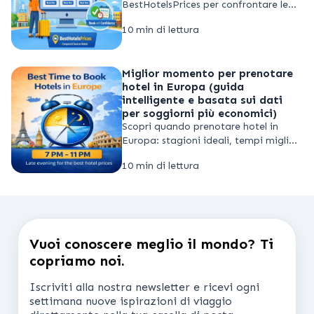
BestHotelsPrices per confrontare le
tariffe degli hotel tra diverse
10 min di lettura
piattaforme in tempo reale e
prenotare con maggiore
consapevolezza.
Miglior momento per prenotare
hotel in Europa (guida
intelligente e basata sui dati
per soggiorni più economici)
Scopri quando prenotare hotel in
Europa: stagioni ideali, tempi migliori
e strategie intelligenti per trovare
10 min di lettura
prezzi più bassi nelle principali
destinazioni.
Vuoi conoscere meglio il mondo? Ti
copriamo noi.
Iscriviti alla nostra newsletter e ricevi ogni
settimana nuove ispirazioni di viaggio