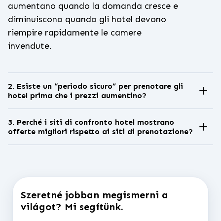
aumentano quando la domanda cresce e
diminuiscono quando gli hotel devono
riempire rapidamente le camere
invendute.
2. Esiste un “periodo sicuro” per prenotare gli
hotel prima che i prezzi aumentino?
Sì. Il periodo di prenotazione più sicuro è
solitamente 3-8 settimane prima del
3. Perché i siti di confronto hotel mostrano
offerte migliori rispetto ai siti di prenotazione?
check-in, quando i prezzi si stabilizzano
I siti di confronto hotel aggregano i
prima dei picchi di domanda o degli
prezzi da più piattaforme di prenotazione
aumenti last-minute. Monitorare i prezzi
contemporaneamente. Ciò evidenzia le
durante questo periodo aiuta i viaggiatori
differenze di prezzo causate da
a prenotare prima degli aumenti.
Szeretné jobban megismerni a
commissioni, promozioni e sconti specifici
világot? Mi segítünk.
della piattaforma, aiutando i viaggiatori