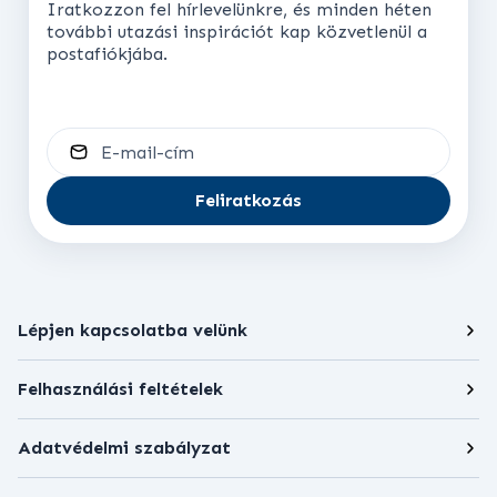
a individuare più rapidamente la tariffa
Iratkozzon fel hírlevelünkre, és minden héten
további utazási inspirációt kap közvetlenül a
reale più bassa.
postafiókjába.
E-mail-cím
Feliratkozás
Lépjen kapcsolatba velünk
Felhasználási feltételek
Adatvédelmi szabályzat