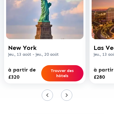
New York
Las Ve
jeu., 13 août
-
jeu., 20 août
jeu., 13 ao
à partir de
à partir
Trouver des
hôtels
£320
£280