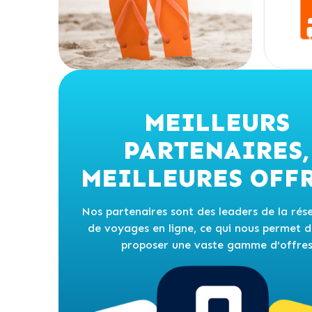
MEILLEURS
PARTENAIRES,
MEILLEURES OFFR
Nos partenaires sont des leaders de la rés
de voyages en ligne, ce qui nous permet 
proposer une vaste gamme d'offre