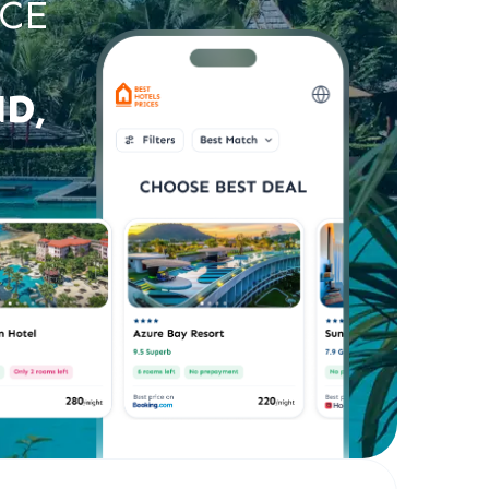
CE
D,