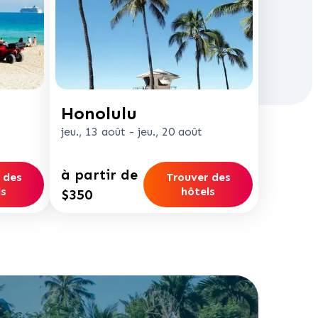
Honolulu
jeu., 13 août
-
jeu., 20 août
à partir de
 des
Trouver des
ls
hôtels
$350