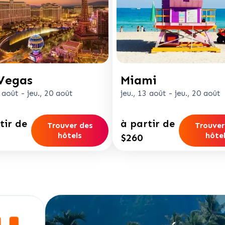
Vegas
Miami
3 août
-
jeu., 20 août
jeu., 13 août
-
jeu., 20 août
tir de
à partir de
Trouver des
Trouver
hôtels
hôte
$260