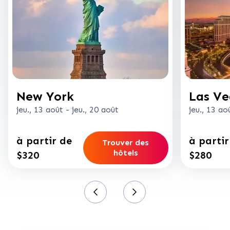
New York
Las Ve
jeu., 13 août
-
jeu., 20 août
jeu., 13 ao
à partir de
à partir
Trouver des
hôtels
$320
$280