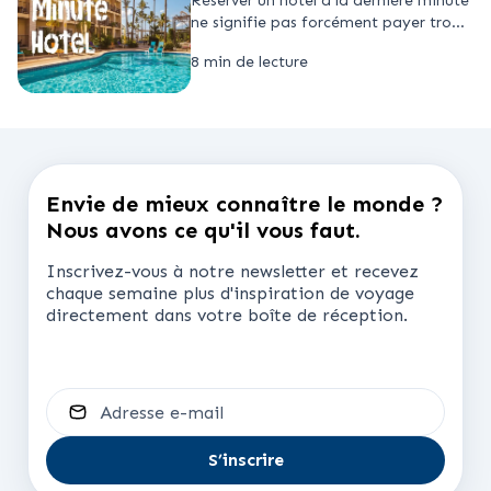
Réserver un hôtel à la dernière minute
ne signifie pas forcément payer trop
cher ou se contenter de moins. Les
8 min de lecture
prix des hôtels évoluant constamment
en fonction de la demande...
Envie de mieux connaître le monde ?
Nous avons ce qu'il vous faut.
Inscrivez-vous à notre newsletter et recevez
chaque semaine plus d'inspiration de voyage
directement dans votre boîte de réception.
Adresse e-mail
S’inscrire