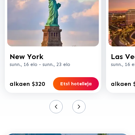
New York
Las Ve
sunn., 16 elo
-
sunn., 23 elo
sunn., 16 e
alkaen $320
alkaen 
Etsi hotelleja