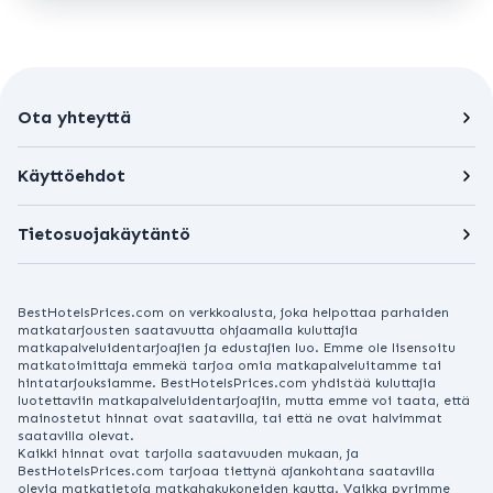
Ota yhteyttä
Käyttöehdot
Tietosuojakäytäntö
BestHotelsPrices.com on verkkoalusta, joka helpottaa parhaiden
matkatarjousten saatavuutta ohjaamalla kuluttajia
matkapalveluidentarjoajien ja edustajien luo. Emme ole lisensoitu
matkatoimittaja emmekä tarjoa omia matkapalveluitamme tai
hintatarjouksiamme. BestHotelsPrices.com yhdistää kuluttajia
luotettaviin matkapalveluidentarjoajiin, mutta emme voi taata, että
mainostetut hinnat ovat saatavilla, tai että ne ovat halvimmat
saatavilla olevat.
Kaikki hinnat ovat tarjolla saatavuuden mukaan, ja
BestHotelsPrices.com tarjoaa tiettynä ajankohtana saatavilla
olevia matkatietoja matkahakukoneiden kautta. Vaikka pyrimme