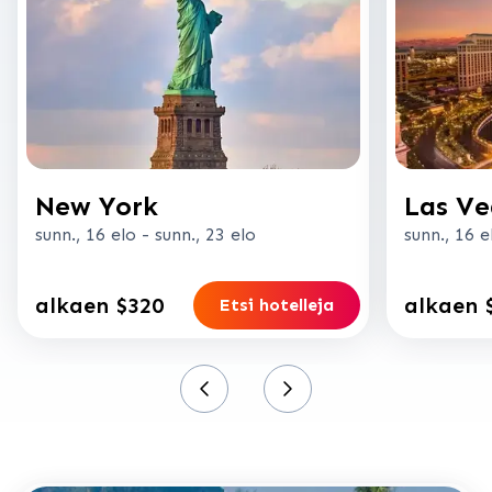
New York
Las Ve
sunn., 16 elo
-
sunn., 23 elo
sunn., 16 e
alkaen $320
alkaen 
Etsi hotelleja