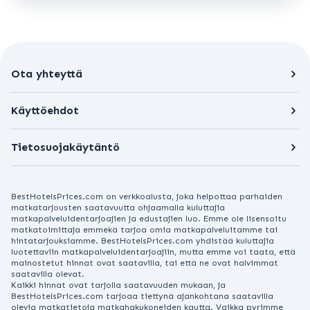
Ota yhteyttä
Käyttöehdot
Tietosuojakäytäntö
BestHotelsPrices.com on verkkoalusta, joka helpottaa parhaiden
matkatarjousten saatavuutta ohjaamalla kuluttajia
matkapalveluidentarjoajien ja edustajien luo. Emme ole lisensoitu
matkatoimittaja emmekä tarjoa omia matkapalveluitamme tai
hintatarjouksiamme. BestHotelsPrices.com yhdistää kuluttajia
luotettaviin matkapalveluidentarjoajiin, mutta emme voi taata, että
mainostetut hinnat ovat saatavilla, tai että ne ovat halvimmat
saatavilla olevat.
Kaikki hinnat ovat tarjolla saatavuuden mukaan, ja
BestHotelsPrices.com tarjoaa tiettynä ajankohtana saatavilla
olevia matkatietoja matkahakukoneiden kautta. Vaikka pyrimme