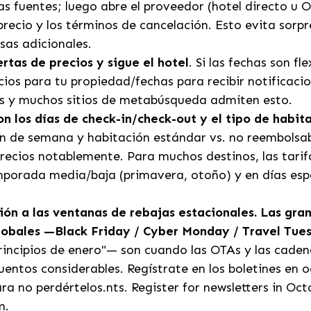
as fuentes; luego abre el proveedor (hotel directo u 
precio y los términos de cancelación. Esto evita sor
sas adicionales.
rtas de precios y sigue el hotel
. Si las fechas son fl
cios para tu propiedad/fechas para recibir notificaci
s y muchos sitios de metabúsqueda admiten esto.
on los días de check-in/check-out y el tipo de habit
in de semana y habitación estándar vs. no reembolsa
recios notablemente. Para muchos destinos, las tarif
porada media/baja (primavera, otoño) y en días espe
ión a las ventanas de rebajas estacionales. Las gra
lobales —Black Friday / Cyber Monday / Travel Tue
rincipios de enero"— son cuando las OTAs y las caden
uentos considerables. Regístrate en los boletines en 
ra no perdértelos.nts. Register for newsletters in 
m.