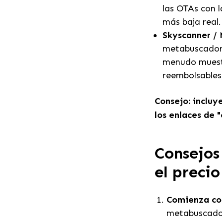
las OTAs con l
más baja real.
Skyscanner /
metabuscadore
menudo muestr
reembolsables,
Consejo: incluy
los enlaces de 
Consejos
el preci
Comienza con
metabuscador