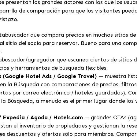
se presentan los grandes actores con los que los usu
 parrilla de comparación para que los visitantes pued
vistazo.
abuscador que compara precios en muchos sitios de 
 al sitio del socio para reservar. Bueno para una com
.
uscador/agregador que escanea cientos de sitios de
cios y herramientas de búsqueda flexibles.
 (Google Hotel Ads / Google Travel)
— muestra list
en la Búsqueda con comparaciones de precios, filtro
ertas por correo electrónico / hoteles guardados). C
 la Búsqueda, a menudo es el primer lugar donde los v
/ Expedia / Agoda / Hotels.com
— grandes OTAs (age
listan el inventario de propiedades y gestionan la res
es descuentos y ofertas solo para miembros. Compara