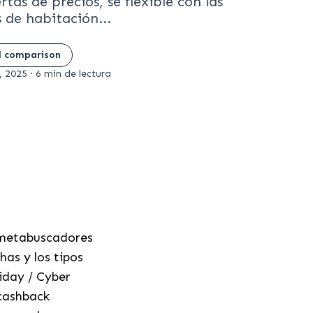
rtas de precios, sé flexible con las
s de habitación...
l comparison
, 2025
·
6 min de lectura
 (metabuscadores
has y los tipos
iday / Cyber
cashback