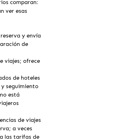
arios comparan:
an ver esas
reserva y envía
paración de
 viajes; ofrece
ados de hoteles
s y seguimiento
omo está
iajeros
ncias de viajes
erva; a veces
 las tarifas de