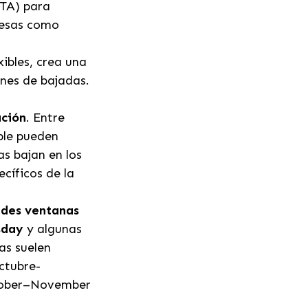
OTA) para
presas como
exibles, crea una
ones de bajadas.
ación
. Entre
ble pueden
as bajan en los
cíficos de la
ndes ventanas
sday
y algunas
as suelen
octubre-
October–November