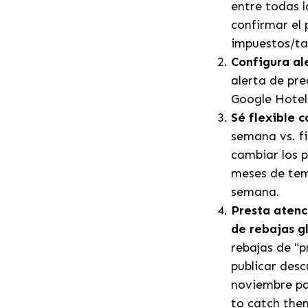
entre todas l
confirmar el 
impuestos/ta
Configura ale
alerta de pre
Google Hotel
Sé flexible c
semana vs. f
cambiar los p
meses de tem
semana.
Presta atenc
de rebajas g
rebajas de "p
publicar desc
noviembre pa
to catch the