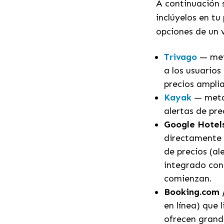
A continuación 
inclúyelos en tu
opciones de un 
Trivago
— met
a los usuarios
precios amplia
Kayak
— metab
alertas de pre
Google Hotels
directamente 
de precios (al
integrado con
comienzan.
Booking.com 
en línea) que 
ofrecen grand