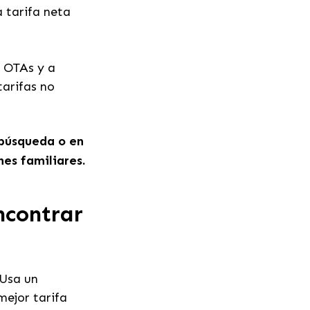
a tarifa neta
 OTAs y a
arifas no
 búsqueda o en
nes familiares.
ncontrar
 Usa un
mejor tarifa