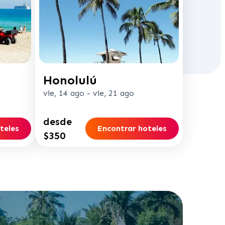
Honolulú
vie, 14 ago
-
vie, 21 ago
desde
teles
Encontrar hoteles
$350