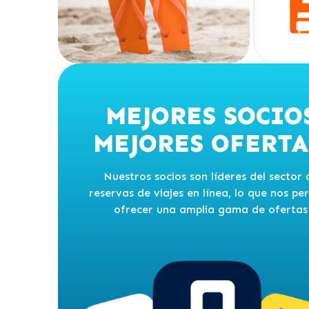
MEJORES SOCIO
MEJORES OFERTA
Nuestros socios son líderes del sector 
reservas de viajes en línea, lo que nos pe
ofrecer una amplia gama de ofertas