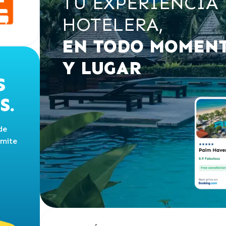
TU EXPERIENCIA
HOTELERA,
EN TODO MOMEN
Y LUGAR
S
S.
de
rmite