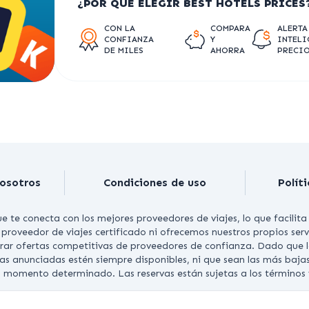
¿POR QUÉ ELEGIR BEST HOTELS PRICES
CON LA
COMPARA
ALERTA
CONFIANZA
Y
INTELI
DE MILES
AHORRA
PRECI
osotros
Condiciones de uso
Polít
 te conecta con los mejores proveedores de viajes, lo que facilita 
 proveedor de viajes certificado ni ofrecemos nuestros propios ser
rar ofertas competitivas de proveedores de confianza.
Dado que lo
as anunciadas estén siempre disponibles, ni que sean las más ba
n momento determinado. Las reservas están sujetas a los términos y
T © 2026 BESTHOTELSPRICES.COM. TODOS LOS DERECHOS RE