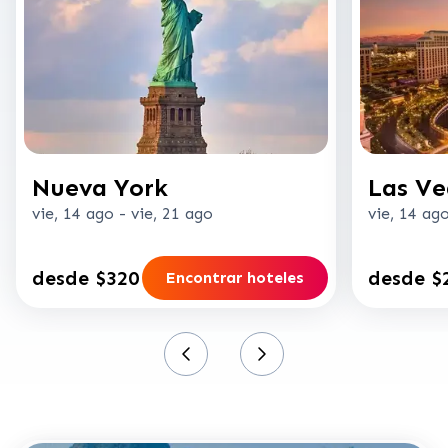
Nueva York
Las Ve
vie, 14 ago
-
vie, 21 ago
vie, 14 ag
desde $320
desde $
Encontrar hoteles